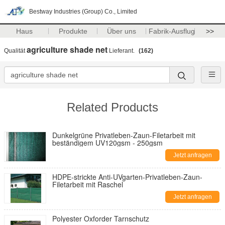
Bestway Industries (Group) Co., Limited
Haus
Produkte
Über uns
Fabrik-Ausflug
>>
agriculture shade net
Qualität
Lieferant.
(162)
Related Products
Dunkelgrüne Privatleben-Zaun-Filetarbeit mit
beständigem UV120gsm - 250gsm
Jetzt anfragen
HDPE-strickte Anti-UVgarten-Privatleben-Zaun-
Filetarbeit mit Raschel
Jetzt anfragen
Polyester Oxforder Tarnschutz