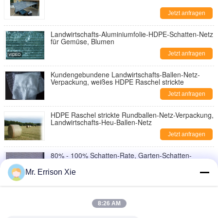
Jetzt anfragen
Landwirtschafts-Aluminiumfolie-HDPE-Schatten-Netz
für Gemüse, Blumen
Jetzt anfragen
Kundengebundene Landwirtschafts-Ballen-Netz-
Verpackung, weißes HDPE Raschel strickte
Jetzt anfragen
HDPE Raschel strickte Rundballen-Netz-Verpackung,
Landwirtschafts-Heu-Ballen-Netz
Jetzt anfragen
80% - 100% Schatten-Rate, Garten-Schatten-
Filetarbeit für Betriebssonnenschutz
Mr. Errison Xie
Jetzt anfragen
Dekorativer Sonnenschein-Schatten-Segel-Gewebe
im Freien für Garten, beige Farbe
8:26 AM
Jetzt anfragen