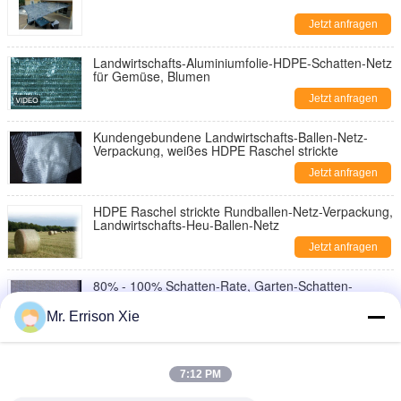
Jetzt anfragen
Landwirtschafts-Aluminiumfolie-HDPE-Schatten-Netz
für Gemüse, Blumen
Jetzt anfragen
Kundengebundene Landwirtschafts-Ballen-Netz-
Verpackung, weißes HDPE Raschel strickte
Jetzt anfragen
HDPE Raschel strickte Rundballen-Netz-Verpackung,
Landwirtschafts-Heu-Ballen-Netz
Jetzt anfragen
80% - 100% Schatten-Rate, Garten-Schatten-
Filetarbeit für Betriebssonnenschutz
Mr. Errison Xie
Jetzt anfragen
Dekorativer Sonnenschein-Schatten-Segel-Gewebe
im Freien für Garten, beige Farbe
7:12 PM
Jetzt anfragen