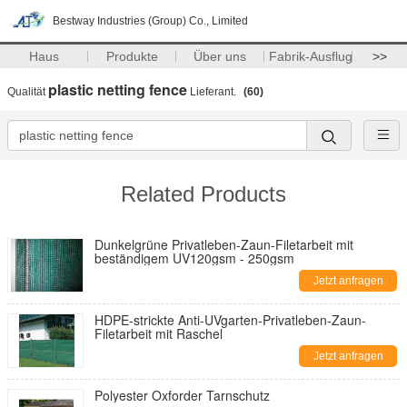
Bestway Industries (Group) Co., Limited
Haus
Produkte
Über uns
Fabrik-Ausflug
>>
plastic netting fence
Qualität
Lieferant.
(60)
Related Products
Dunkelgrüne Privatleben-Zaun-Filetarbeit mit
beständigem UV120gsm - 250gsm
Jetzt anfragen
HDPE-strickte Anti-UVgarten-Privatleben-Zaun-
Filetarbeit mit Raschel
Jetzt anfragen
Polyester Oxforder Tarnschutz