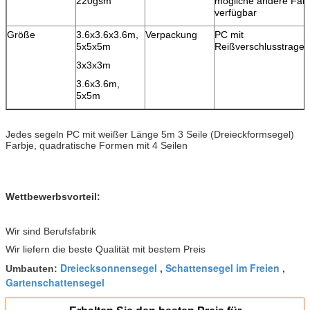
220gsm
mögliche andere Farb
verfügbar
Größe
3.6x3.6x3.6m,
Verpackung
PC mit
5x5x5m
Reißverschlusstrageb
3x3x3m
3.6x3.6m,
5x5m
Jedes segeln PC mit weißer Länge 5m 3 Seile (Dreieckformsegel)
Farbje, quadratische Formen mit 4 Seilen
Wettbewerbsvorteil:
Wir sind Berufsfabrik
Wir liefern die beste Qualität mit bestem Preis
Dreiecksonnensegel
Schattensegel im Freien
Umbauten:
,
,
Gartenschattensegel