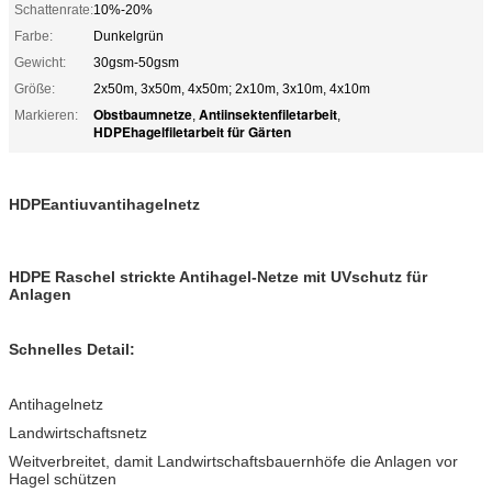
Schattenrate:
10%-20%
Farbe:
Dunkelgrün
Gewicht:
30gsm-50gsm
Größe:
2x50m, 3x50m, 4x50m; 2x10m, 3x10m, 4x10m
Obstbaumnetze
Antiinsektenfiletarbeit
Markieren:
,
,
HDPEhagelfiletarbeit für Gärten
HDPEantiuvantihagelnetz
HDPE Raschel strickte Antihagel-Netze mit UVschutz für
Anlagen
Schnelles Detail:
Antihagelnetz
Landwirtschaftsnetz
Weitverbreitet, damit Landwirtschaftsbauernhöfe die Anlagen vor
Hagel schützen