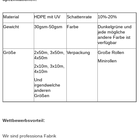
Material
HDPE mit UV
Schattenrate
10%-20%
Gewicht
30gsm-50gsm
Farbe
Dunkelgrüne und
jede mögliche
andere Farbe ist
verfügbar
Größe
2x50m, 3x50m,
Verpackung
Große Rollen
4x50m
Minirollen
2x10m, 3x10m,
4x10m
Und
irgendwelche
anderen
Größen
Wettbewerbsvorteil:
Wir sind professiona Fabrik