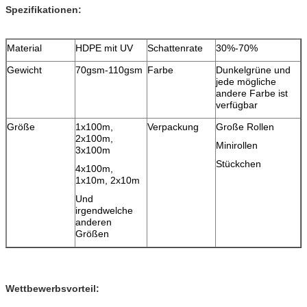
Spezifikationen:
Material
HDPE mit UV
Schattenrate
30%-70%
Gewicht
70gsm-110gsm
Farbe
Dunkelgrüne und
jede mögliche
andere Farbe ist
verfügbar
Größe
1x100m,
Verpackung
Große Rollen
2x100m,
Minirollen
3x100m
Stückchen
4x100m,
1x10m, 2x10m
Und
irgendwelche
anderen
Größen
Wettbewerbsvorteil: