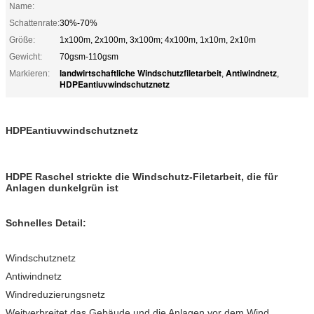
Name:
Schattenrate:
30%-70%
Größe:
1x100m, 2x100m, 3x100m; 4x100m, 1x10m, 2x10m
Gewicht:
70gsm-110gsm
landwirtschaftliche Windschutzfiletarbeit
Antiwindnetz
Markieren:
,
,
HDPEantiuvwindschutznetz
HDPEantiuvwindschutznetz
HDPE Raschel strickte die Windschutz-Filetarbeit, die für
Anlagen dunkelgrün ist
Schnelles Detail:
Windschutznetz
Antiwindnetz
Windreduzierungsnetz
Weitverbreitet das Gebäude und die Anlagen vor dem Wind