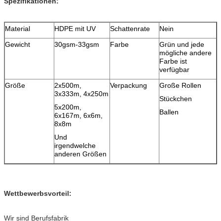
Spezifikationen:
Material
HDPE mit UV
Schattenrate
Nein
Gewicht
30gsm-33gsm
Farbe
Grün und jede
mögliche andere
Farbe ist
verfügbar
Größe
2x500m,
Verpackung
Große Rollen
3x333m, 4x250m
Stückchen
5x200m,
Ballen
6x167m, 6x6m,
8x8m
Und
irgendwelche
anderen Größen
Wettbewerbsvorteil:
Wir sind Berufsfabrik