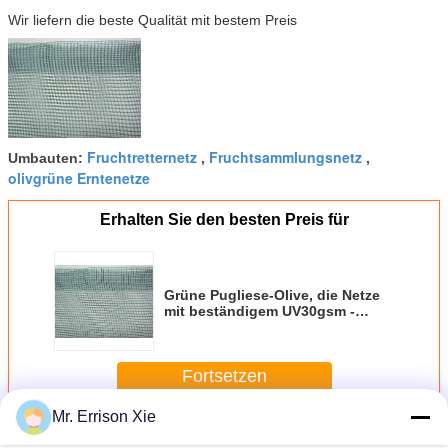
Wir liefern die beste Qualität mit bestem Preis
Fruchtretternetz
Fruchtsammlungsnetz
Umbauten:
,
,
olivgrüne Erntenetze
Erhalten Sie den besten Preis für
Grüne Pugliese-Olive, die Netze
mit beständigem UV30gsm -
33gsm erntet
Fortsetzen
Mr. Errison Xie
Olive, die Netze erntet
Mehr