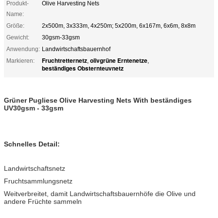
Produkt-
Olive Harvesting Nets
Name:
Größe:
2x500m, 3x333m, 4x250m; 5x200m, 6x167m, 6x6m, 8x8m
Gewicht:
30gsm-33gsm
Anwendung:
Landwirtschaftsbauernhof
Fruchtretternetz
olivgrüne Erntenetze
Markieren:
,
,
beständiges Obsternteuvnetz
Grüner Pugliese Olive Harvesting Nets With beständiges
UV30gsm - 33gsm
Schnelles Detail:
Landwirtschaftsnetz
Fruchtsammlungsnetz
Weitverbreitet, damit Landwirtschaftsbauernhöfe die Olive und
andere Früchte sammeln