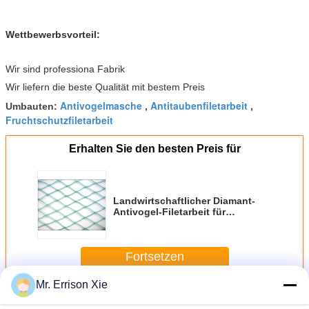
Wettbewerbsvorteil:
Wir sind professiona Fabrik
Wir liefern die beste Qualität mit bestem Preis
Antivogelmasche
Antitaubenfiletarbeit
Umbauten:
,
,
Fruchtschutzfiletarbeit
Erhalten Sie den besten Preis für
Landwirtschaftlicher Diamant-
Antivogel-Filetarbeit für
schützende Ernte und Blume
Fortsetzen
Mr. Errison Xie
Antivogel-Filetarbeit
Mehr