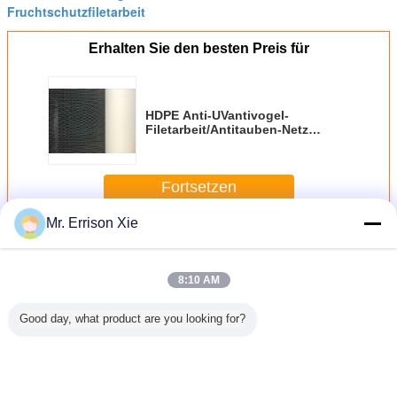
Fruchtschutzfiletarbeit
Erhalten Sie den besten Preis für
HDPE Anti-UVantivogel-
Filetarbeit/Antitauben-Netz
10gsm für die Landwirtschaft
Fortsetzen
Mr. Errison Xie
Antivogel-Filetarbeit
Mehr
8:10 AM
Good day, what product are you looking for?
auben-
HDPE Anti-
Grüne HDPE
Diamant-
Landwirtsc
arbeit
UVfrucht-Schutz,
Antivogel-
Maschen-
Antivo
der Antitauben-
Maschen-
Antivogel-
Filetar
Netz 10gsm für
Tierbeweis, der
Filetarbeit, HDPE
die Landwirtschaft
für
Obstbaum-Vogel-