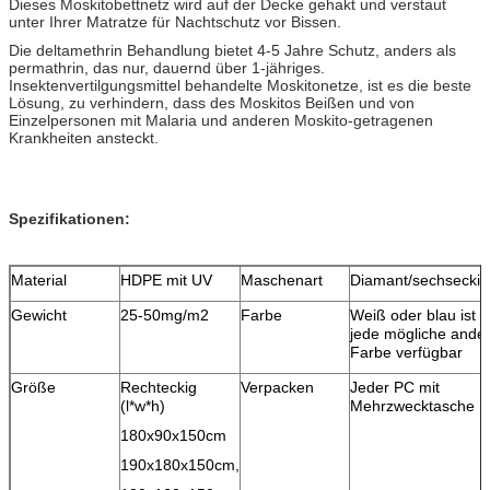
Dieses Moskitobettnetz wird auf der Decke gehakt und verstaut
unter Ihrer Matratze für Nachtschutz vor Bissen.
Die deltamethrin Behandlung bietet 4-5 Jahre Schutz, anders als
permathrin, das nur, dauernd über 1-jähriges.
Insektenvertilgungsmittel behandelte Moskitonetze, ist es die beste
Lösung, zu verhindern, dass des Moskitos Beißen und von
Einzelpersonen mit Malaria und anderen Moskito-getragenen
Krankheiten ansteckt.
Spezifikationen:
Material
HDPE mit UV
Maschenart
Diamant/sechseckig
Gewicht
25-50mg/m2
Farbe
Weiß oder blau ist
jede mögliche ande
Farbe verfügbar
Größe
Rechteckig
Verpacken
Jeder PC mit
(l*w*h)
Mehrzwecktasche
180x90x150cm
190x180x150cm,