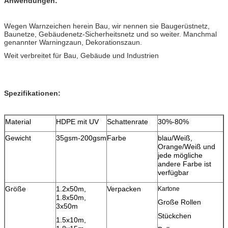
Anwendungen:
Wegen Warnzeichen herein Bau, wir nennen sie Baugerüstnetz,
Baunetze, Gebäudenetz-Sicherheitsnetz und so weiter. Manchmal
genannter Warningzaun, Dekorationszaun.
Weit verbreitet für Bau, Gebäude und Industrien
Spezifikationen:
Material
HDPE mit UV
Schattenrate
30%-80%
Gewicht
35gsm-200gsm
Farbe
blau/Weiß,
Orange/Weiß und
jede mögliche
andere Farbe ist
verfügbar
Größe
1.2x50m,
Verpacken
Kartone
1.8x50m,
Große Rollen
3x50m
Stückchen
1.5x10m,