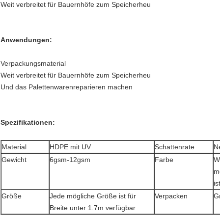
Weit verbreitet für Bauernhöfe zum Speicherheu
Anwendungen:
Verpackungsmaterial
Weit verbreitet für Bauernhöfe zum Speicherheu
Und das Palettenwarenreparieren machen
Spezifikationen:
Material
HDPE mit UV
Schattenrate
N
Gewicht
6gsm-12gsm
Farbe
W
m
is
Größe
Jede mögliche Größe ist für
Verpacken
G
Breite unter 1.7m verfügbar