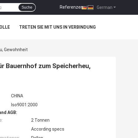
Referenzen
|
German
Suche
OLLE
TRETEN SIE MIT UNS IN VERBINDUNG
u, Gewohnheit
ür Bauernhof zum Speicherheu,
CHINA
Iso9001:2000
and AGB:
e:
2 Tonnen
According specs