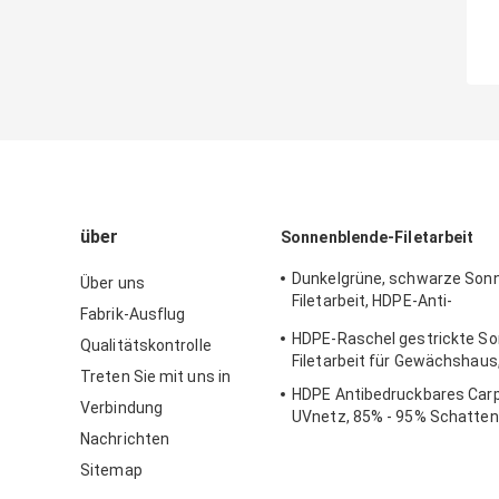
über
Sonnenblende-Filetarbeit
Dunkelgrüne, schwarze Son
Über uns
Filetarbeit, HDPE-Anti-
Fabrik-Ausflug
UVlandwirtschafts-Netz
HDPE-Raschel gestrickte S
Qualitätskontrolle
Filetarbeit für Gewächshaus
Treten Sie mit uns in
HDPE Antibedruckbares Carp
Verbindung
UVnetz, 85% - 95% Schatten
Nachrichten
Geflecht
Sitemap