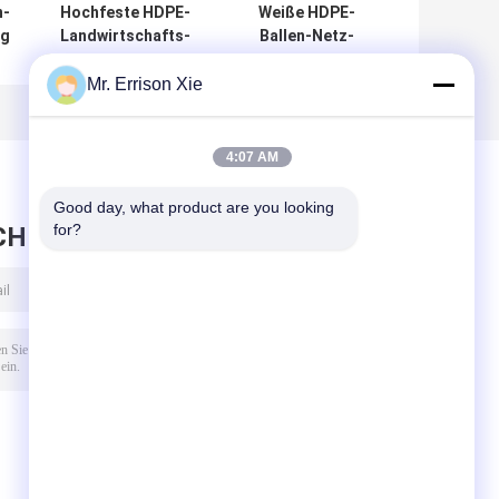
n-
Hochfeste HDPE-
Weiße HDPE-
ng
Landwirtschafts-
Ballen-Netz-
Ballen-Paletten-
Verpackung mit
,
Netz-Verpackung
UVschutz, 6gsm -
Mr. Errison Xie
r
für Speicherheu
Gewicht 12gsm
gt
4:07 AM
Good day, what product are you looking 
for?
CHRICHT HINTERLASSEN