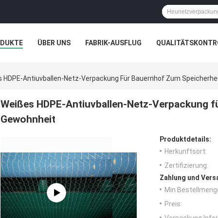
ODUKTE
ÜBER UNS
FABRIK-AUSFLUG
QUALITÄTSKONTR
N
FÄLLE
 HDPE-Antiuvballen-Netz-Verpackung Für Bauernhof Zum Speicherhe
Weißes HDPE-Antiuvballen-Netz-Verpackung f
Gewohnheit
Produktdetails:
Herkunftsort:
Zertifizierung:
Zahlung und Vers
Min Bestellmeng
Preis: