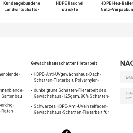
Kundengebundene
HDPE Raschel
HDPE Heu-Balle
Landwirtschafts-
strickte
Netz-Verpacku
Ballen-Netz-
Rundballen-Netz-
für die
Verpackung,
Verpackung,
Landwirtschaft
weißes HDPE
Landwirtschafts-
Heu-Ballen, de
Raschel strickte
Heu-Ballen-Netz
1.7m Breite fän
NA
Gewächshausschattenfiletarbeit
nenblende-
HDPE-Anti-UVgewächshaus-Dach-
Schatten-Filetarbeit, Polyäthylen-
Schatten-Netz
onnenblende-
dunkelgrüne Schatten-Filetarbeit des
, Gartenbau
Gewächshaus-125gsm, 80% Schatten-
Rate
arking-
Schwarzes HDPE-Anti-UVeinzelfaden-
-Raten-
Gewächshaus-Schatten-Filetarbeit für
im Freien