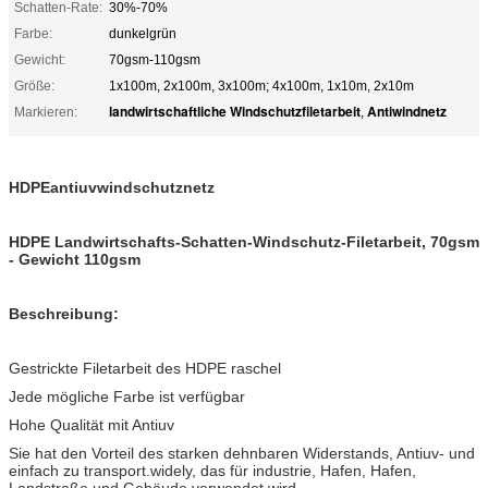
Schatten-Rate:
30%-70%
Farbe:
dunkelgrün
Gewicht:
70gsm-110gsm
Größe:
1x100m, 2x100m, 3x100m; 4x100m, 1x10m, 2x10m
landwirtschaftliche Windschutzfiletarbeit
Antiwindnetz
Markieren:
,
HDPEantiuvwindschutznetz
HDPE Landwirtschafts-Schatten-Windschutz-Filetarbeit, 70gsm
- Gewicht 110gsm
Beschreibung:
Gestrickte Filetarbeit des HDPE raschel
Jede mögliche Farbe ist verfügbar
Hohe Qualität mit Antiuv
Sie hat den Vorteil des starken dehnbaren Widerstands, Antiuv- und
einfach zu transport.widely, das für industrie, Hafen, Hafen,
Landstraße und Gebäude verwendet wird.